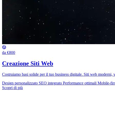
da €800
Creazione Siti Web
Costruiamo basi solide per il tuo business digitale. Siti web moderni, vel
Design personalizzato
SEO integrato
Performance ottimali
Mobile-firs
Scopri di più