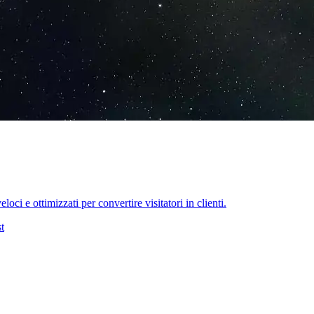
oci e ottimizzati per convertire visitatori in clienti.
t